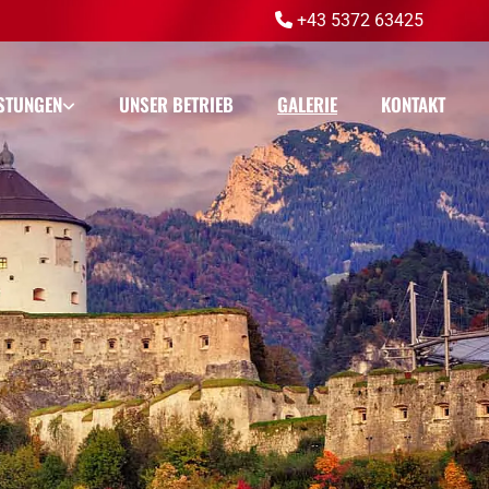
+43 5372 63425

ISTUNGEN
UNSER BETRIEB
GALERIE
KONTAKT