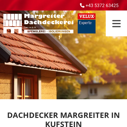
+43 5372 63425

DACHDECKER MARGREITER IN
KUFSTEIN